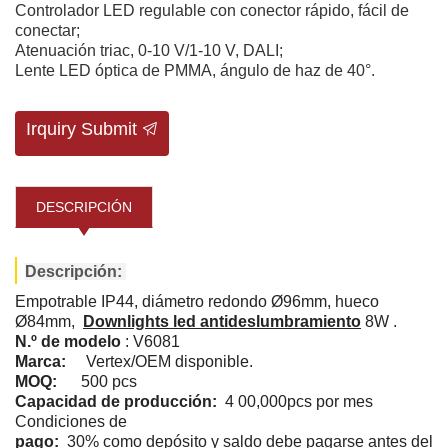
Controlador LED regulable con conector rápido, fácil de
conectar;
Atenuación triac, 0-10 V/1-10 V, DALI;
Lente LED óptica de PMMA, ángulo de haz de 40°.
Irquiry Submit
DESCRIPCIÓN
Descripción:
Empotrable IP44, diámetro redondo Ø96mm, hueco
Ø84mm,
Downlights led antideslumbramiento
8W .
N.º de modelo
:
V6081
Marca:
Vertex/OEM disponible.
MOQ:
500
pcs
Capacidad de producción:
4
00,000pcs por mes
Condiciones de
pago:
30% como depósito y saldo debe pagarse antes del